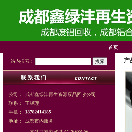
首页
产
站内搜索：
公司：
成都鑫绿沣再生资源废品回收公司
联系：
王经理
手机：
18782414185
地址：
成都市内服务
本站共被浏览过 4176584 次