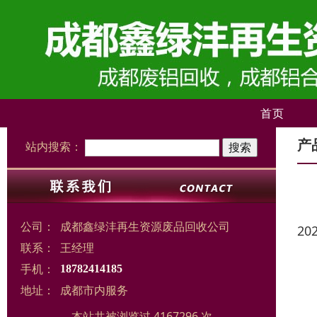
首页
产
站内搜索：
公司：
成都鑫绿沣再生资源废品回收公司
20
联系：
王经理
手机：
18782414185
地址：
成都市内服务
本站共被浏览过 4167296 次