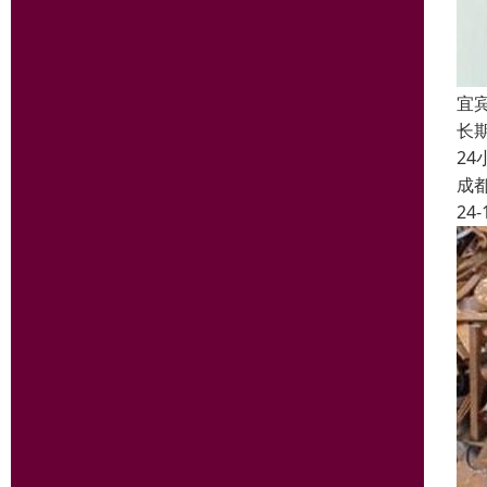
宜
长
2
成
24-