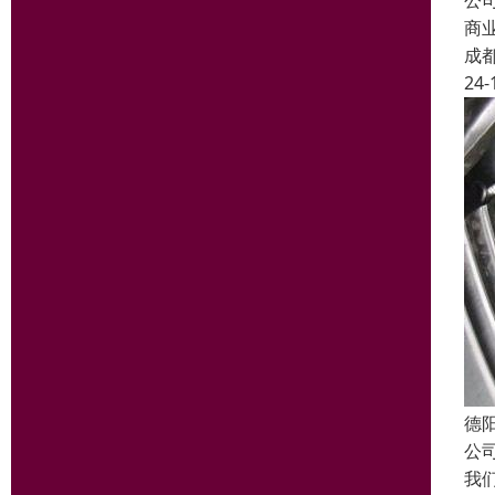
公
商
成
24-
德
公
我