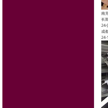
南
长
2
成
24-