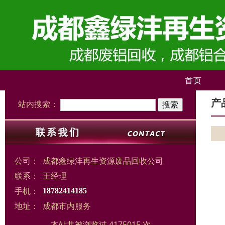
首页
产
站内搜索：
公司：
成都鑫绿沣再生资源废品回收公司
联系：
王经理
手机：
18782414185
地址：
成都市内服务
本站共被浏览过 4175015 次