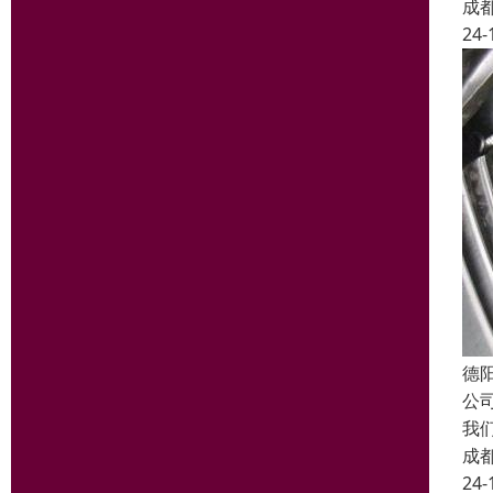
成
24-
德
公
我
成
24-