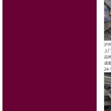
泸
上
品
成
24-