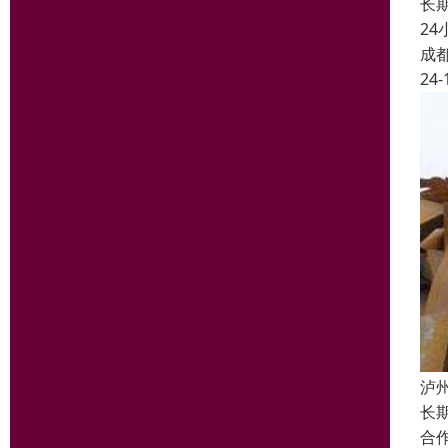
长
2
成
24-
泸
长
合