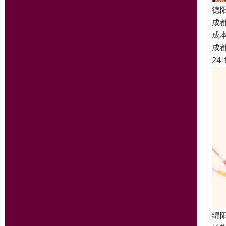
德
成
成
成
24-
绵