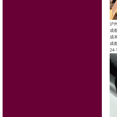
泸
成
成
成
24-