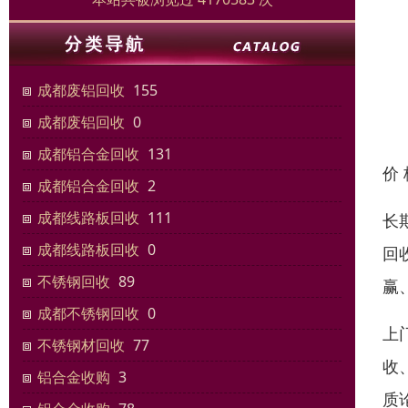
成都废铝回收
155
成都废铝回收
0
成都铝合金回收
131
价
成都铝合金回收
2
成都线路板回收
111
长
成都线路板回收
0
回
不锈钢回收
89
赢
成都不锈钢回收
0
上
不锈钢材回收
77
收
铝合金收购
3
质