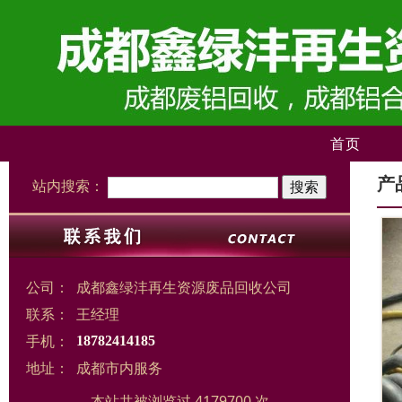
首页
产
站内搜索：
公司：
成都鑫绿沣再生资源废品回收公司
联系：
王经理
手机：
18782414185
地址：
成都市内服务
本站共被浏览过 4179700 次