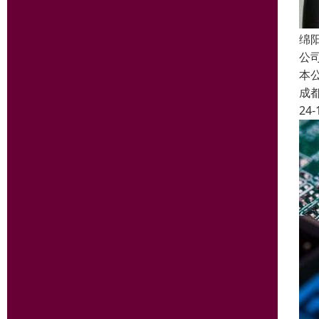
绵
公
本
成
24-