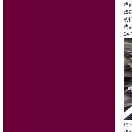
成
成
的
成
24-
绵