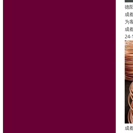
德
成
为
成
24-
成