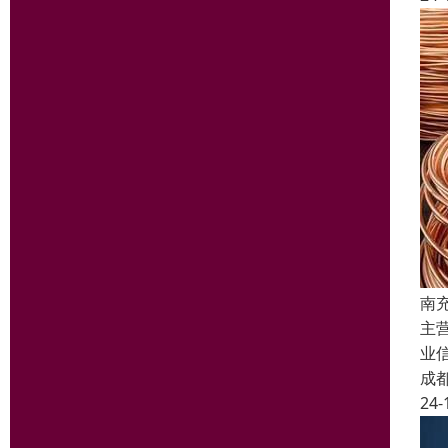
南
主
业
成
24-