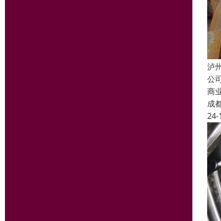
泸
公
商
成
24-