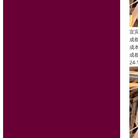
宜
成
成
成
24-