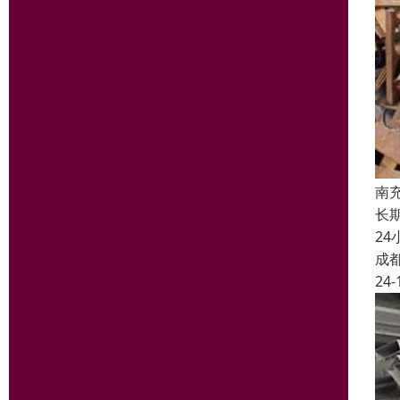
南
长
2
成
24-