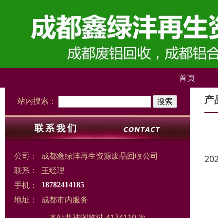
首页
产
站内搜索：
公司：
成都鑫绿沣再生资源废品回收公司
20
联系：
王经理
手机：
18782414185
地址：
成都市内服务
本站共被浏览过 4174110 次