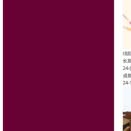
绵
长
2
成
24-