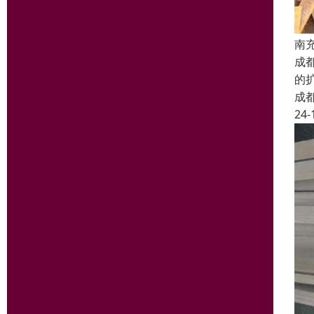
南
成
的
成
24-