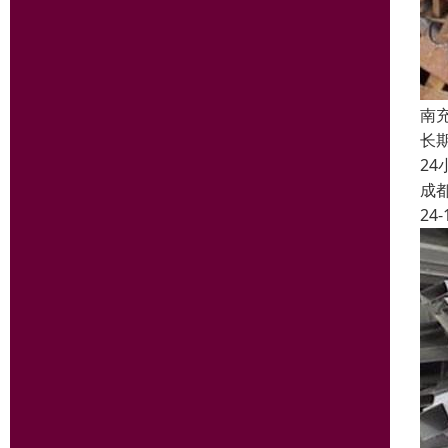
南
长
2
成
24-