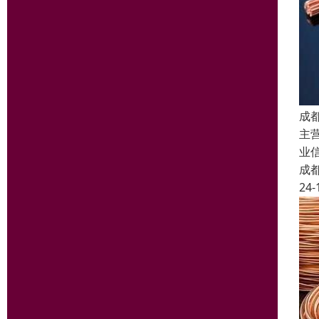
成
主
业
成
24-