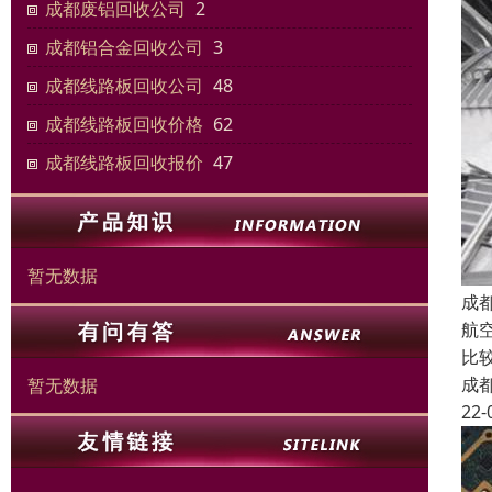
成都废铝回收公司
2
成都铝合金回收公司
3
成都线路板回收公司
48
成都线路板回收价格
62
成都线路板回收报价
47
暂无数据
成
航
比
成
暂无数据
22-