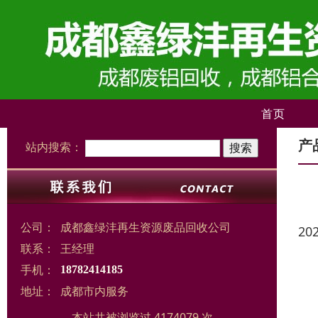
首页
产
站内搜索：
公司：
成都鑫绿沣再生资源废品回收公司
20
联系：
王经理
手机：
18782414185
地址：
成都市内服务
本站共被浏览过 4174079 次