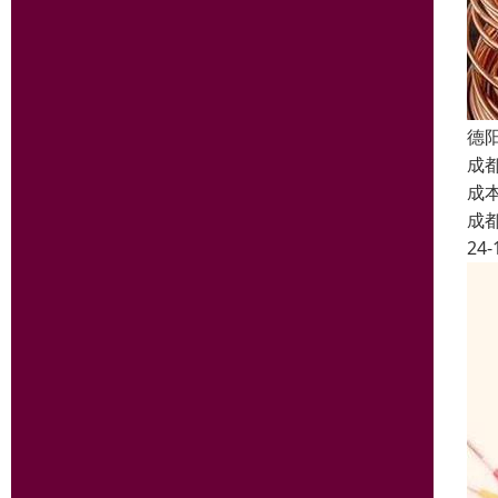
德
成
成
成
24-