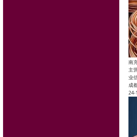
南
主
业
成
24-