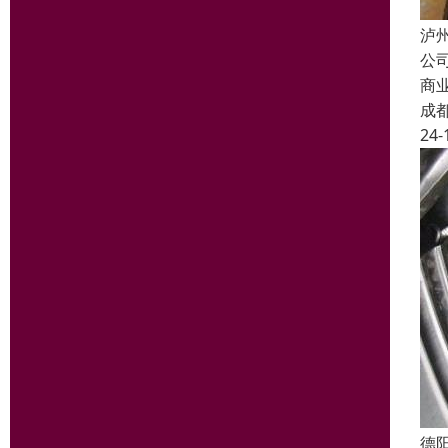
泸
公
商
成
24-
德