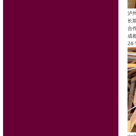
泸
长
合
成
24-