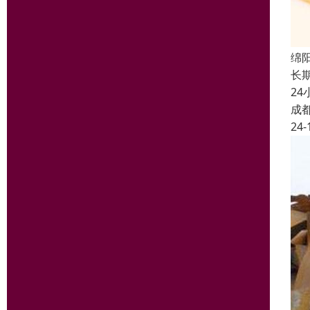
绵
长
2
成
24-