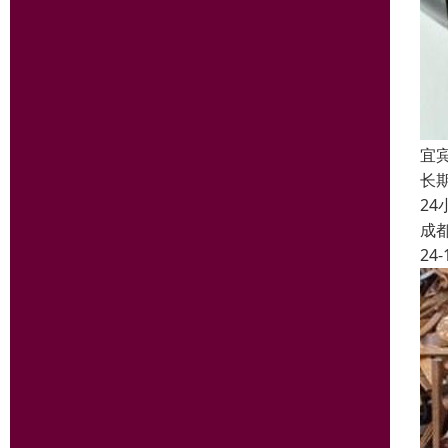
宜
长
2
成
24-