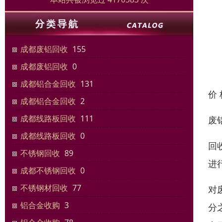
成都废铝回收
155
成都废铝回收
0
成都铝合金回收
131
价
成都铝合金回收
2
成都线路板回收
111
废
成都线路板回收
0
回
不锈钢回收
89
进
成都不锈钢回收
0
不锈钢材回收
77
对
铝合金收购
3
分