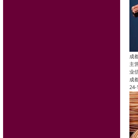
成
主
业
成
24-