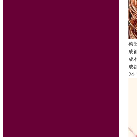
德
成
成
成
24-