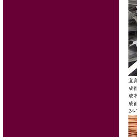
宜
成
成
成
24-