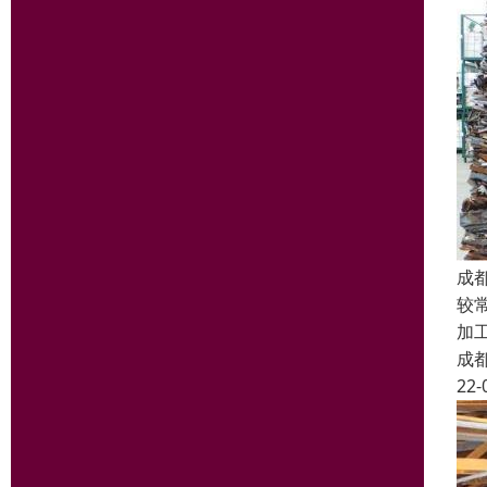
成
较常
加
成
22-