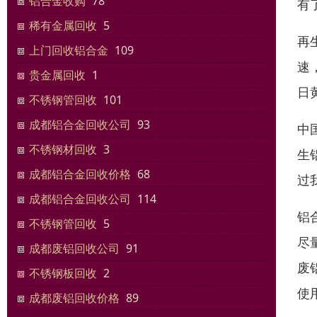
铝合金收购
78
有
稀有金属回收
5
再
上门回收铝合金
109
速
贵金属回收
1
日
不锈钢管回收
101
成都铝合金回收公司
93
中
不锈钢材回收
3
生
成都铝合金回收价格
68
过
成都铝合金回收公司
114
铝
不锈钢管回收
5
尽
成都废铝回收公司
91
废
不锈钢板回收
2
使
成都废铝回收价格
89