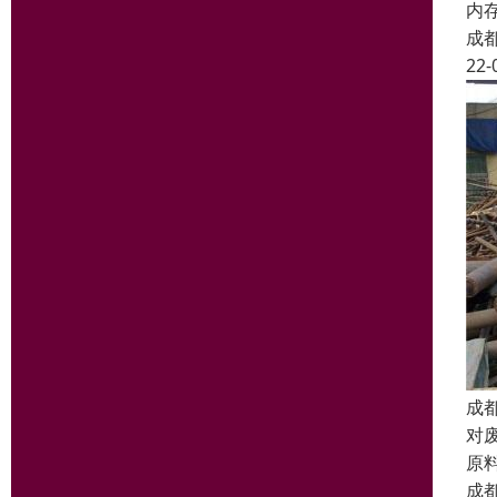
内
成
22-
成
对
原
成