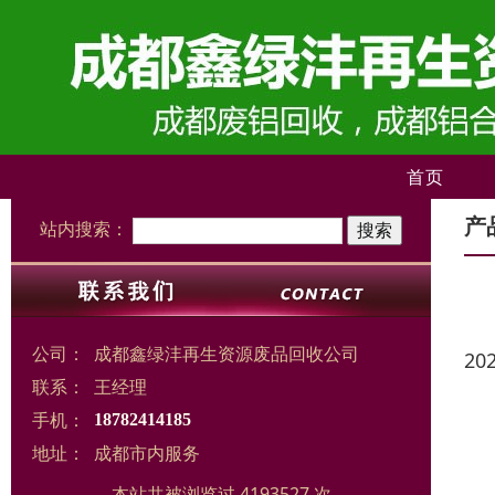
首页
产
站内搜索：
公司：
成都鑫绿沣再生资源废品回收公司
20
联系：
王经理
手机：
18782414185
地址：
成都市内服务
本站共被浏览过 4193527 次