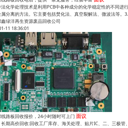
学法化学处理技术是利用PCB中各种成分的化学稳定性的不同进行
金属分离的方法。它主要包括焚化法、真空裂解法、微波法等。3.
都鑫绿沣再生资源废品回收公司
01-11 18:36:01
面议
都线路板回收报价，24小时随时可上门
期高价回收:回收工厂库存、海关处理、贴片IC、二、三极管、