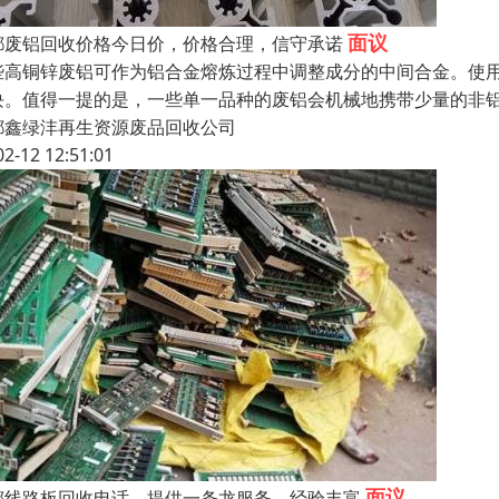
面议
都废铝回收价格今日价，价格合理，信守承诺
些高铜锌废铝可作为铝合金熔炼过程中调整成分的中间合金。使
块。值得一提的是，一些单一品种的废铝会机械地携带少量的非
都鑫绿沣再生资源废品回收公司
02-12 12:51:01
面议
都线路板回收电话，提供一条龙服务，经验丰富