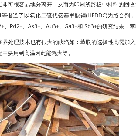
层即可很容易地分离开，从而为印刷线路板中材料的回收
ai等报道了以氟化二硫代氨基甲酸锂(LiFDDC)为络合剂，
2+、Pd2+、As3+、Au3+、Ga3+和 Sb3+的研究结果
临界处理技术也有很大的缺陷如：萃取的选择性高需加入
程中要用到高温因此能耗大等。