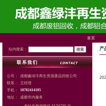
首页
产
站内搜索：
公司：
成都鑫绿沣再生资源废品回收公司
20
联系：
王经理
手机：
18782414185
地址：
成都市内服务
本站共被浏览过 4174235 次