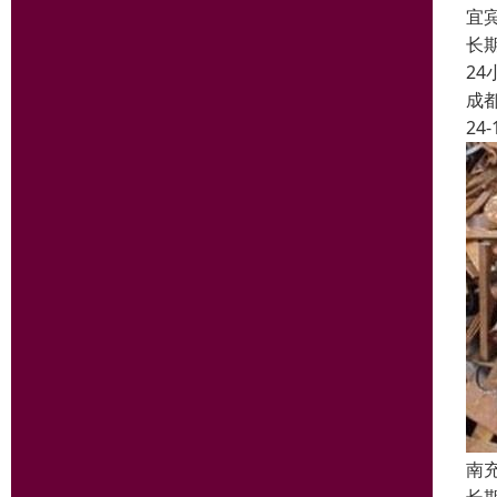
宜
长
2
成
24-
南