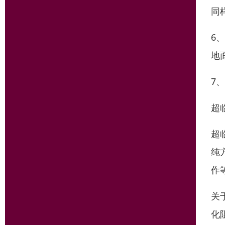
同
6
地
7
超
超
纯
作
关
化