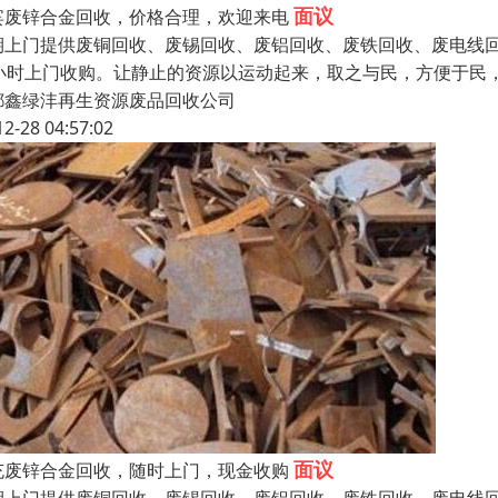
面议
宾废锌合金回收，价格合理，欢迎来电
期上门提供废铜回收、废锡回收、废铝回收、废铁回收、废电线回
4小时上门收购。让静止的资源以运动起来，取之与民，方便于民
都鑫绿沣再生资源废品回收公司
12-28 04:57:02
面议
充废锌合金回收，随时上门，现金收购