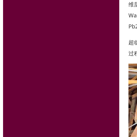
维
W
Pb
超
过