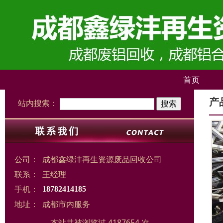
首页
产
站内搜索：
公司：
成都鑫绿沣再生资源废品回收公司
联系：
王经理
手机：
18782414185
地址：
成都市内服务
本站共被浏览过 4187654 次